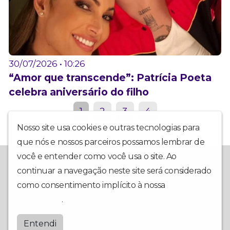
30/07/2026 • 10:26
“Amor que transcende”: Patrícia Poeta
celebra aniversário do filho
1
2
3
4
Nosso site usa cookies e outras tecnologias para
que nós e nossos parceiros possamos lembrar de
você e entender como você usa o site. Ao
Luziânia FM é o ponto de encontro dos ouvintes com a rádio!
Tudo isso de forma simples, rápida e conectada com a das
continuar a navegação neste site será considerado
região. A Luziânia FM também na internet, 24 horas no ar!
como consentimento implícito à nossa
política de
privacidade
.
Copyright © RÁDIO LUZIÂNIA FM 98.1Mhz
2026 - Todos os direitos reservados.
Entendi